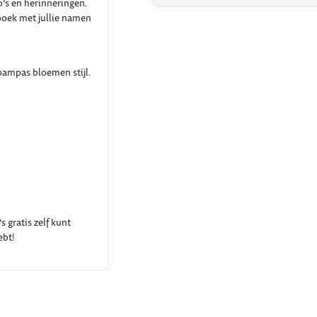
’s en herinneringen.
 boek met jullie namen
 pampas bloemen stijl.
 gratis zelf kunt
ebt!