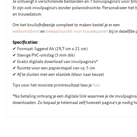
Je ontvangt 4 verschillende bestanden en 7 bonuspagina’s voor foto
Er zijn ook invulpagina’s zonder polaroidruimte. Personaliseer het
en trouwdatum.
Om het bruiloftsfeestje compleet te maken bestel je er een
welkomstbord
en
bewaarbundel voor trouwkaarten
bij in dezelfde
Specificaties:
✔ Formaat: liggend A4 (29,7 cm x 21 cm)
✔ Stevige PVC-omslag (3 mm dik)
✔ Gratis digitale download van invulpagina’s*
✔ Ruimte voor een papierstapel van ca. 5 cm
✔ Af te sluiten met een elastiek (kleur naar keuze)
Tips voor het mooiste printresultaat lees je
hier
.
*Na betaling ontvang je een digitale link waarmee je de invulpagina’s
downloaden. Zo bepaal je helemaal zelf hoeveel pagina’s je nodig h