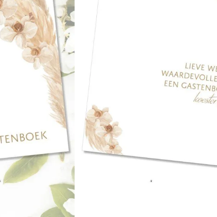
★★★★★
800+ tevreden klan
23,95
Naam/namen:
Datum:
Levertijd: 4 a 6 werkdagen
Toevoegen aa
Altijd iets leuks bij je bestelling!
Gr