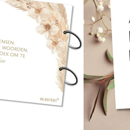
ten
n winkelwagen
atis verzending vanaf €100,-