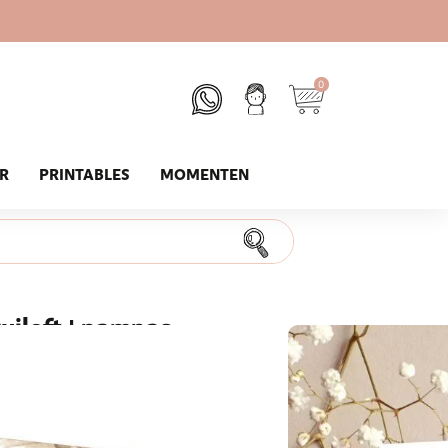
0
UR
PRINTABLES
MOMENTEN
uiloft | pampas
j de gasten die jullie mooiste dag meevieren.
oemen opdruk helpt je deze dierbare