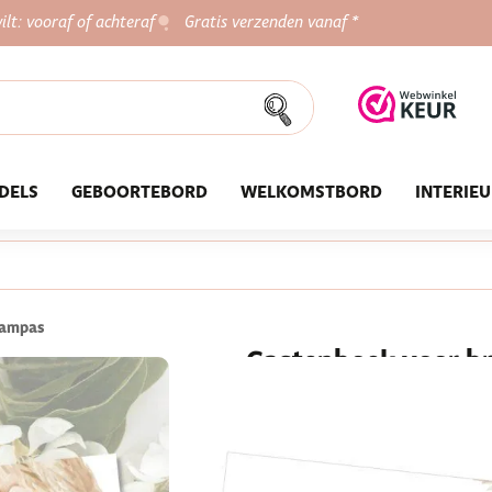
ilt: vooraf of achteraf
Gratis verzenden vanaf *
DELS
GEBOORTEBORD
WELKOMSTBORD
INTERIE
pampas
Gastenboek voor br
Een bruiloft is speciaal dankzi
Dit gastenboek met pampas bl
momenten vast te leggen.