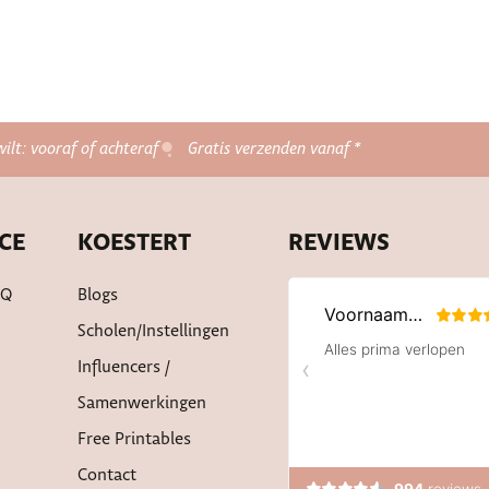
wilt: vooraf of achteraf
Gratis verzenden vanaf *
CE
KOESTERT
REVIEWS
AQ
Blogs
Scholen/instellingen
Influencers /
Samenwerkingen
Free Printables
Contact