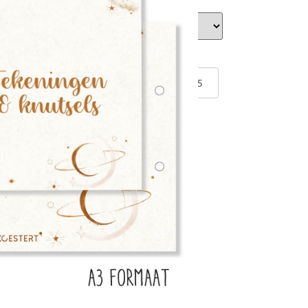
el?
els
6,95
n winkelwagen
atis verzending vanaf €100,-