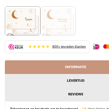
★★★★★
800+ tevreden klanten
INFORMATIE
LEVERTIJD
REVIEWS
Tekeningen en knutsels om te koesteren!
Voor kleine d