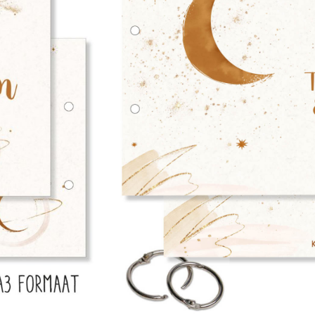
Naam/namen op deze bewaarbund
Leuke en handige extra's
Schoolposter met rekentaf
Snelste levertijd: 1-2 werkdagen
Toevoegen aa
Altijd iets leuks bij je bestelling!
Gr