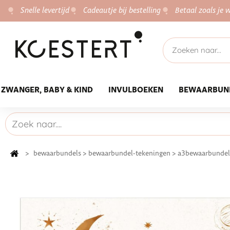
Snelle levertijd
Cadeautje bij bestelling
Betaal zoals je w
ZWANGER, BABY & KIND
INVULBOEKEN
BEWAARBUN
>
bewaarbundels
>
bewaarbundel-tekeningen
>
a3bewaarbundel