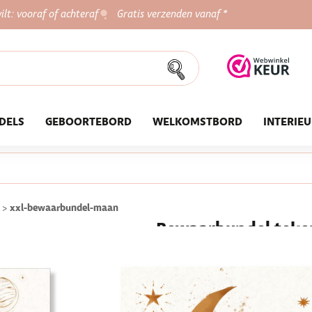
ilt: vooraf of achteraf
Gratis verzenden vanaf *
DELS
GEBOORTEBORD
WELKOMSTBORD
INTERIE
xxl-bewaarbundel-maan
>
Bewaarbundel teken
★★★★★
800+ tevreden klan
€ 22,95