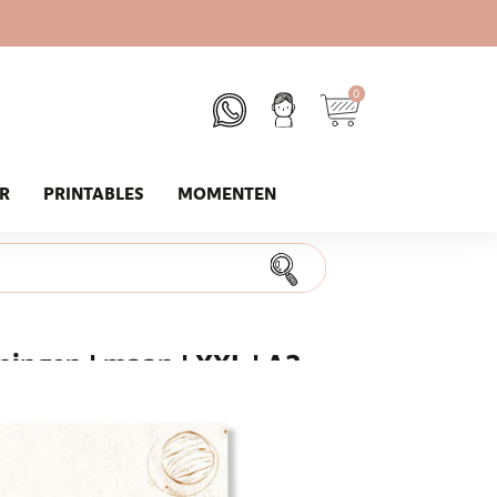
0
UR
PRINTABLES
MOMENTEN
ingen | maan | XXL | A3
ten