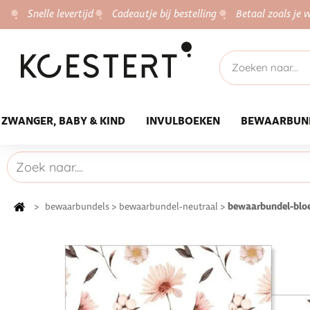
Snelle levertijd
Cadeautje bij bestelling
Betaal zoals je w
ZWANGER, BABY & KIND
INVULBOEKEN
BEWAARBUN
bewaarbundel-bl
>
bewaarbundels
>
bewaarbundel-neutraal
>