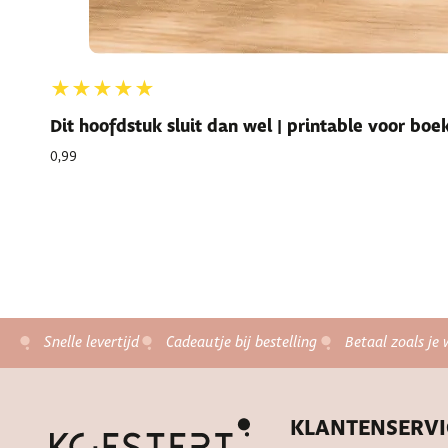
★★★★★
Dit hoofdstuk sluit dan wel | printable voor bo
0,99
Snelle levertijd
Cadeautje bij bestelling
Betaal zoals je 
KLANTENSERVI