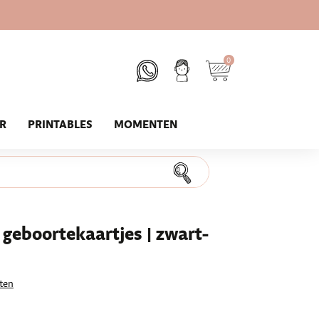
0
UR
PRINTABLES
MOMENTEN
geboortekaartjes | zwart-
ten