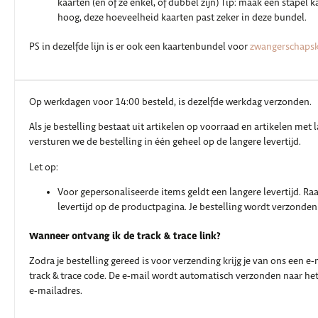
kaarten (en of ze enkel, of dubbel zijn) Tip: maak een stapel 
hoog, deze hoeveelheid kaarten past zeker in deze bundel.
PS in dezelfde lijn is er ook een kaartenbundel voor
zwangerschapsk
Op werkdagen voor 14:00 besteld, is dezelfde werkdag verzonden.
Als je bestelling bestaat uit artikelen op voorraad en artikelen met l
versturen we de bestelling in één geheel op de langere levertijd.
Let op:
Voor gepersonaliseerde items geldt een langere levertijd. Ra
levertijd op de productpagina. Je bestelling wordt verzonden
Wanneer ontvang ik de track & trace link?
Zodra je bestelling gereed is voor verzending krijg je van ons een e
track & trace code. De e-mail wordt automatisch verzonden naar he
e-mailadres.