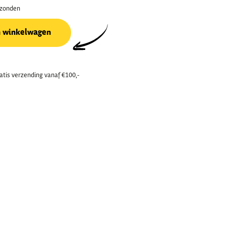
rzonden
n winkelwagen
atis verzending vanaf €100,-