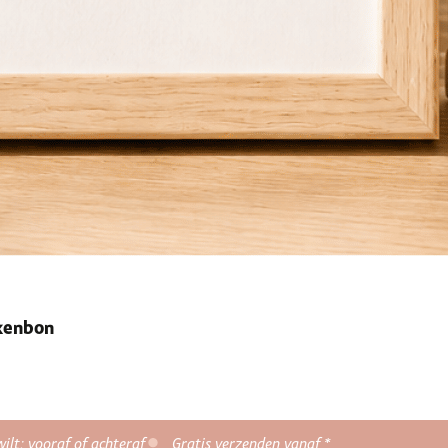
ekenbon
wilt: vooraf of achteraf
Gratis verzenden vanaf *