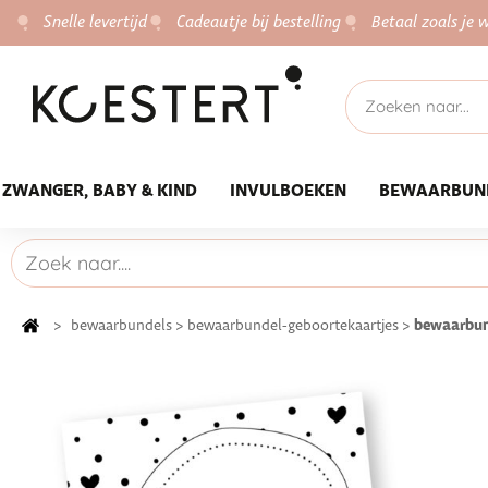
Snelle levertijd
Cadeautje bij bestelling
Betaal zoals je w
ZWANGER, BABY & KIND
INVULBOEKEN
BEWAARBUN
bewaarbun
>
bewaarbundels
>
bewaarbundel-geboortekaartjes
>