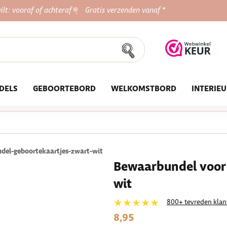
ilt: vooraf of achteraf
Gratis verzenden vanaf *
DELS
GEBOORTEBORD
WELKOMSTBORD
INTERIE
del-geboortekaartjes-zwart-wit
Bewaarbundel voor 
wit
★★★★★
800+ tevreden klan
8,95