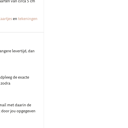
kaarten van circa 5 cm
aartjes
en
tekeningen
angere levertijd, dan
adpleeg de exacte
 zodra
-mail met daarin de
t door jou opgegeven