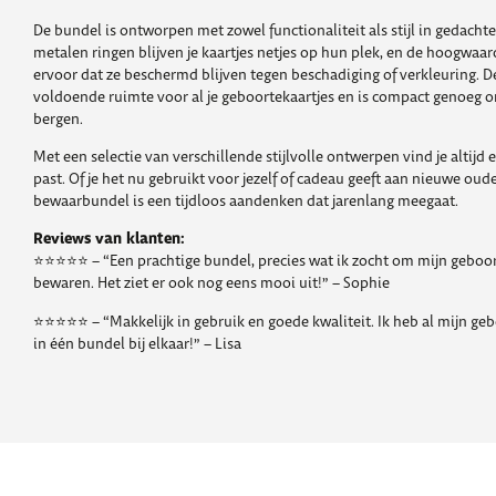
De bundel is ontworpen met zowel functionaliteit als stijl in gedachte
metalen ringen blijven je kaartjes netjes op hun plek, en de hoogwaa
ervoor dat ze beschermd blijven tegen beschadiging of verkleuring. D
voldoende ruimte voor al je geboortekaartjes en is compact genoeg 
bergen.
Met een selectie van verschillende stijlvolle ontwerpen vind je altijd 
past. Of je het nu gebruikt voor jezelf of cadeau geeft aan nieuwe oude
bewaarbundel is een tijdloos aandenken dat jarenlang meegaat.
Reviews van klanten:
⭐️⭐️⭐️⭐️⭐️ – “Een prachtige bundel, precies wat ik zocht om mijn geboor
bewaren. Het ziet er ook nog eens mooi uit!” – Sophie
⭐️⭐️⭐️⭐️⭐️ – “Makkelijk in gebruik en goede kwaliteit. Ik heb al mijn ge
in één bundel bij elkaar!” – Lisa