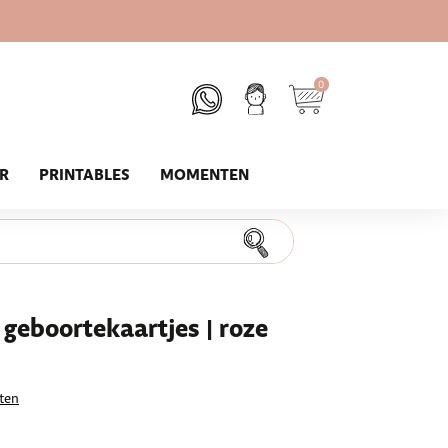
0
UR
PRINTABLES
MOMENTEN
geboortekaartjes | roze
ten