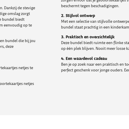
zorgen ervoor dat je geboortekaartjes st
beschermt tegen beschadigingen.
n. Dankzij de stevige
rdige omslag zorgt
2. Stijlvol ontwerp
e bundel biedt
Met een selectie van stijlvolle ontwerpe
om eenvoudig op te
bundel staat prachtig in een kinderka
3. Praktisch en overzichtelijk
een bundel die bij jou
Deze bundel biedt ruimte een flinke sta
rs, deze
op één plek blijven. Nooit meer losse k
4. Een waardevol cadeau
Ben je op zoek naar een praktisch en 
tekaartjes netjes te
perfect geschenk voor jonge ouders. Een
boortekaartjes netjes