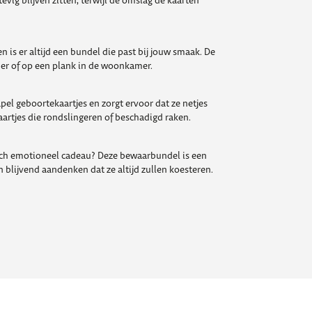
evig blijven zitten, terwijl de omslag de kaarten
n is er altijd een bundel die past bij jouw smaak. De
mer of op een plank in de woonkamer.
pel geboortekaartjes en zorgt ervoor dat ze netjes
aartjes die rondslingeren of beschadigd raken.
toch emotioneel cadeau? Deze bewaarbundel is een
 blijvend aandenken dat ze altijd zullen koesteren.