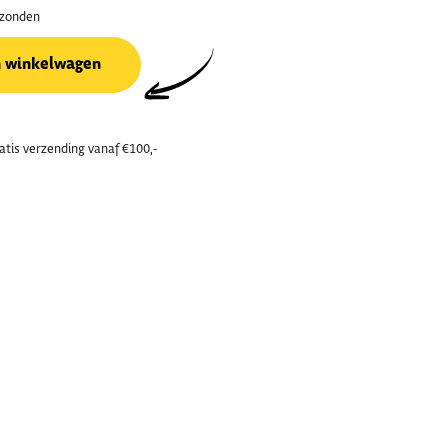
rzonden
n winkelwagen
atis verzending vanaf €100,-