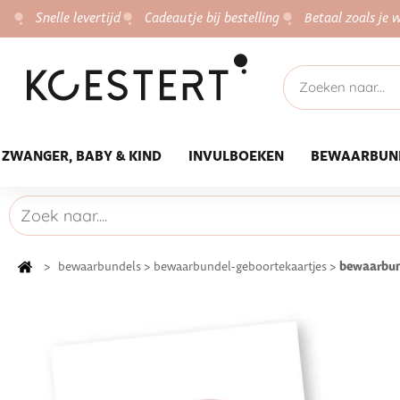
Snelle levertijd
Cadeautje bij bestelling
Betaal zoals je w
ZWANGER, BABY & KIND
INVULBOEKEN
BEWAARBUN
bewaarbun
>
bewaarbundels
>
bewaarbundel-geboortekaartjes
>