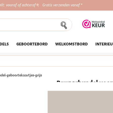
ilt: vooraf of achteraf
Gratis verzenden vanaf *
DELS
GEBOORTEBORD
WELKOMSTBORD
INTERIE
el-geboortekaartjes-grijs
Bewaarbundel voor g
luxe versie
★★★★★
800+ tevreden klan
€ 19,95