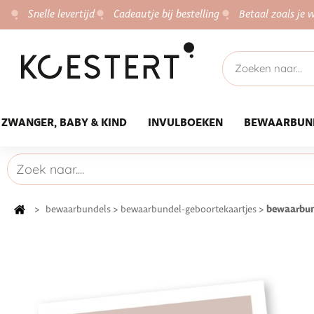
Snelle levertijd
Cadeautje bij bestelling
Betaal zoals je w
ZWANGER, BABY & KIND
INVULBOEKEN
BEWAARBUN
bewaarbund
>
bewaarbundels
>
bewaarbundel-geboortekaartjes
>