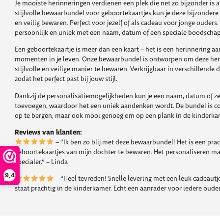
Je mooiste herinneringen verdienen een plek die net zo bijzonder is al
stijlvolle bewaarbundel voor geboortekaartjes kun je deze bijzonde
en veilig bewaren. Perfect voor jezelf of als cadeau voor jonge ouder
persoonlijk en uniek met een naam, datum of een speciale boodschap
Een geboortekaartje is meer dan een kaart – het is een herinnering a
momenten in je leven. Onze bewaarbundel is ontworpen om deze her
stijlvolle en veilige manier te bewaren. Verkrijgbaar in verschillende 
zodat het perfect past bij jouw stijl.
Dankzij de personalisatiemogelijkheden kun je een naam, datum of zel
toevoegen, waardoor het een uniek aandenken wordt. De bundel is c
op te bergen, maar ook mooi genoeg om op een plank in de kinderkam
Reviews van klanten:
– “Ik ben zo blij met deze bewaarbundel! Het is een pr
geboortekaartjes van mijn dochter te bewaren. Het personaliseren m
specialer.” – Linda
9,4
– “Heel tevreden! Snelle levering met een leuk cadeautje
staat prachtig in de kinderkamer. Echt een aanrader voor iedere ouder