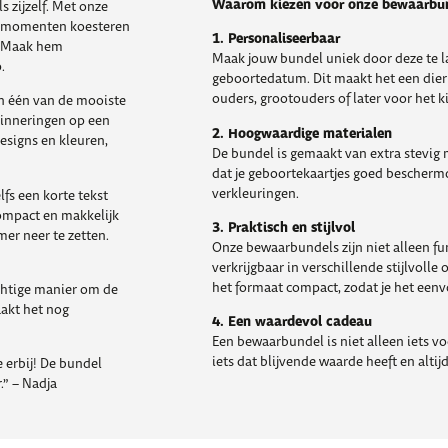
Waarom kiezen voor onze bewaarbu
s zijzelf. Met onze
re momenten koesteren
1. Personaliseerbaar
s. Maak hem
Maak jouw bundel uniek door deze te l
.
geboortedatum. Dit maakt het een die
ouders, grootouders of later voor het ki
an één van de mooiste
inneringen op een
2. Hoogwaardige materialen
designs en kleuren,
De bundel is gemaakt van extra stevig m
dat je geboortekaartjes goed beschermd
verkleuringen.
fs een korte tekst
ompact en makkelijk
3. Praktisch en stijlvol
er neer te zetten.
Onze bewaarbundels zijn niet alleen fun
verkrijgbaar in verschillende stijlvoll
het formaat compact, zodat je het een
achtige manier om de
aakt het nog
4. Een waardevol cadeau
Een bewaarbundel is niet alleen iets v
iets dat blijvende waarde heeft en alti
 erbij! De bundel
.” – Nadja