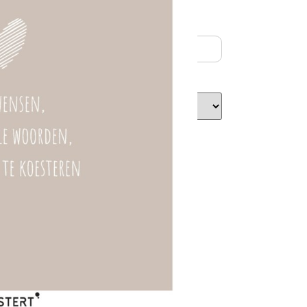
ontvang tot 30% korting!
n winkelwagen
atis verzending vanaf €100,-