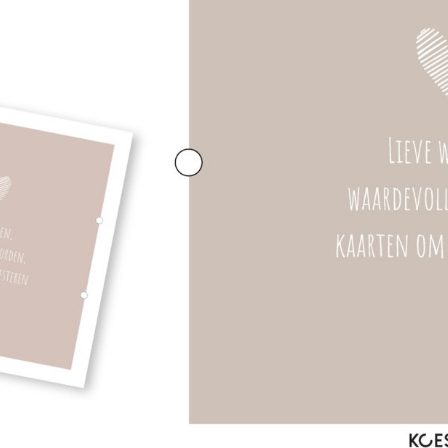
Naam/namen:
Koop 2 of meer bewaarbundels en 
Levertijd: 4 a 6 werkdagen
Toevoegen aa
Altijd iets leuks bij je bestelling!
Gr