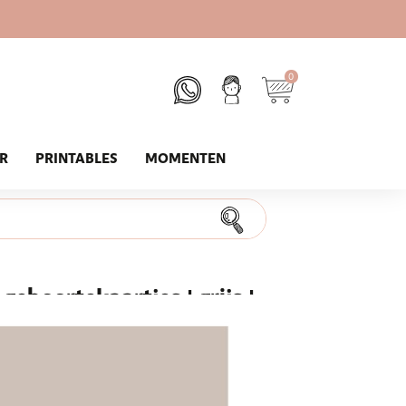
0
UR
PRINTABLES
MOMENTEN
eboortekaartjes | grijs |
ten