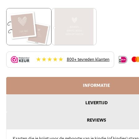
★★★★★
800+ tevreden klanten
INFORMATIE
LEVERTIJD
REVIEWS
Kaarten die je krijgt voor de geboorte van je kindje (of kindjes) sta