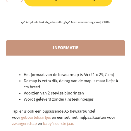
Altijd iets leuks bij je bestelling!
Gratis verzending vanaf €100,-
INFORMATIE
Het formaat van de bewaarmap is A4 (21 x 29,7 cm)
De map is extra dik, de rug van de map is maar liefst 4
cm breed.
Voorzien van 2 stevige bindringen
Wordt geleverd zonder (insteek)hoesjes
Tip: er is ook een bijpassende A5 bewaarbundel
voor
geboortekaartjes
en een set met mijlpaalkaarten voor
zwangerschap
en
baby’s eerste jaar.