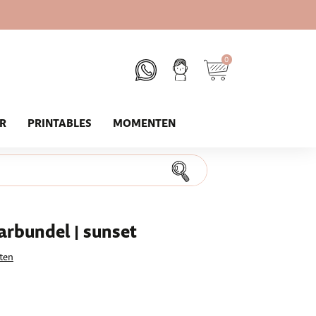
0
UR
PRINTABLES
MOMENTEN
rbundel | sunset
ten