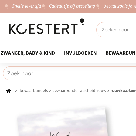
Snelle levertijd
Cadeautje bij bestelling
Betaal zoals je w
ZWANGER, BABY & KIND
INVULBOEKEN
BEWAARBUN
rouwkaarten
>
bewaarbundels
>
bewaarbundel-afscheid-rouw
>