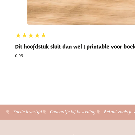
★★★★★
Dit hoofdstuk sluit dan wel | printable voor bo
0,99
Snelle levertijd
Cadeautje bij bestelling
Betaal zoals je 