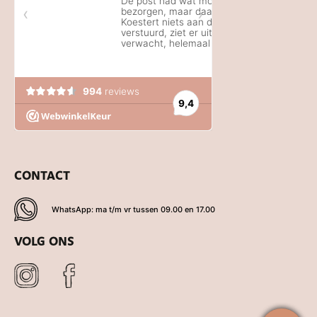
CONTACT
WhatsApp: ma t/m vr tussen 09.00 en 17.00
VOLG ONS
De waardering van www.koestert.nl bij
WebwinkelKeur